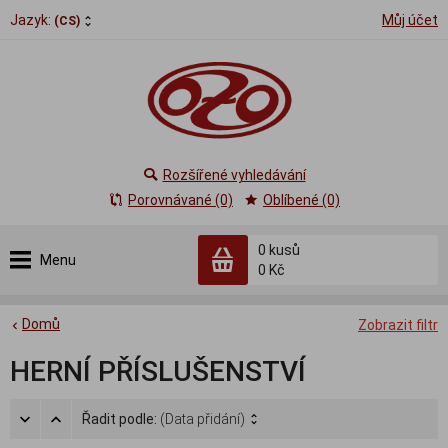
Jazyk:
Můj účet
(CS)
Rozšířené vyhledávání
Porovnávané (0)
Oblíbené (0)
0
kusů
Menu
0 Kč
Domů
Zobrazit filtr
HERNÍ PŘÍSLUŠENSTVÍ
Řadit podle:
(Data přidání)