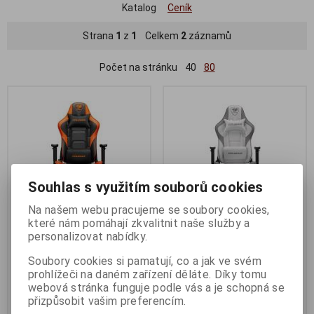
Katalog
Ceník
Strana
1
z
1
Celkem
2
záznamů
Počet na stránku
40
80
Souhlas s využitím souborů cookies
Na našem webu pracujeme se soubory cookies,
které nám pomáhají zkvalitnit naše služby a
personalizovat nabídky.
COUGAR herní židle ARMOR
COUGAR herní židle ARMOR
ELITE - černá/oranžová
ELITE - bílá/šedá
Soubory cookies si pamatují, co a jak ve svém
prohlížeči na daném zařízení děláte. Díky tomu
Termín dodání (dny):
2
Termín dodání (dny):
2
webová stránka funguje podle vás a je schopná se
4 999 Kč
4 999 Kč
přizpůsobit vašim preferencím.
4 132 Kč (bez DPH:)
4 132 Kč (bez DPH:)