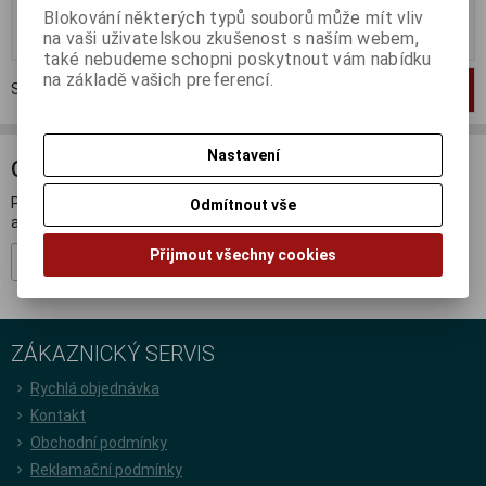
Blokování některých typů souborů může mít vliv
Koupit
Koupit
na vaši uživatelskou zkušenost s naším webem,
také nebudeme schopni poskytnout vám nabídku
na základě vašich preferencí.
Strana
1
z
1
Celkem
2
záznamů
1
Nastavení
ODBĚR NOVINEK
Přihlašte se k odběru novinek a buďte informováni o novinkách,
Odmítnout vše
akcích a soutěžích.
Přijmout všechny cookies
Registrovat
ZÁKAZNICKÝ SERVIS
Rychlá objednávka
Kontakt
Obchodní podmínky
Reklamační podmínky